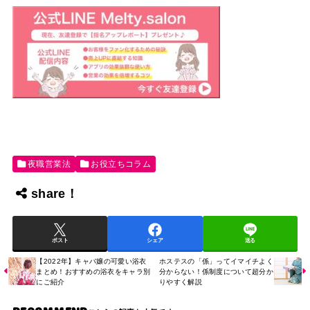
夜職営業法
お役立ちコラム
share！
ポスト
シェア
送る
【2022年】キャバ嬢の可愛い浴衣
ホステスの「係」ってイマイチよく
まとめ！おすすめの浴衣をキャラ別
分からない！係制度について超分か
にご紹介
りやすく解説