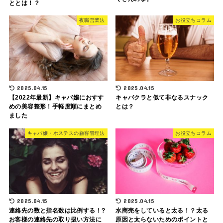
ととは！？
夜職営業法
お役立ちコラム
2025.04.15
2025.04.15
【2022年最新】キャバ嬢におすす
キャバクラと似て非なるスナック
めの美容整形！手軽度順にまとめ
とは？
ました
キャバ嬢・ホステスの顧客管理法
お役立ちコラム
2025.04.15
2025.04.15
連絡先の数と指名数は比例する！?
水商売をしていると太る！？太る
お客様の連絡先の取り扱い方法に
原因と太らないためのポイントと