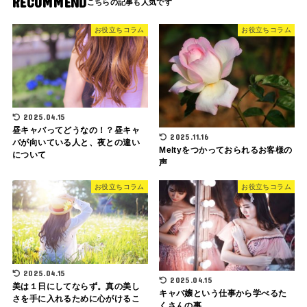
RECOMMEND
お役立ちコラム
お役立ちコラム
2025.04.15
昼キャバってどうなの！？昼キャ
2025.11.16
バが向いている人と、夜との違い
Meltyをつかっておられるお客様の
について
声
お役立ちコラム
お役立ちコラム
2025.04.15
2025.04.15
美は１日にしてならず。真の美し
キャバ嬢という仕事から学べるた
さを手に入れるために心がけるこ
くさんの事。