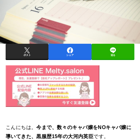
ポスト
シェア
送る
こんにちは。
今まで、数々のキャバ嬢をNOキャバ嬢に
導いてきた、黒服歴15年の大河内英臣
です。