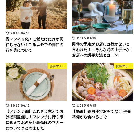
2025.04.15
2025.04.15
脱マンネリ化！ご飯だけだけが同
同伴の予定がお店には行かないと
伴じゃない！ご飯以外での同伴の
言われた！！そんな時の上手〜な
行き先について
お店への誘導方法とは…？
食事マナー
食事マナー
2025.04.15
2025.04.15
【フレンチ編】これさえ覚えてお
【鍋編】鍋同伴でおもてなし♪事前
けば問題無し！フレンチに行く際
準備から食べるまで
に覚えておきたい最低限のマナー
についてまとめました