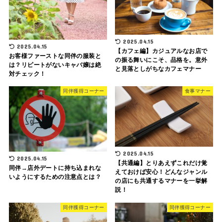
2025.04.15
2025.04.15
【カフェ編】カジュアルなお店で
お客様ファーストな同伴の服装と
の振る舞いにこそ、品格を。意外
は？リピートがないキャバ嬢は絶
と見落としがちなカフェマナー
対チェック！
同伴獲得コーナー
食事マナー
2025.04.15
2025.04.15
【共通編】とりあえずこれだけ覚
同伴→店外デートに持ち込まれな
えておけば安心！どんなジャンル
いようにするための注意点とは？
の店にも共通するマナーを一挙解
説！
同伴獲得コーナー
同伴獲得コーナー