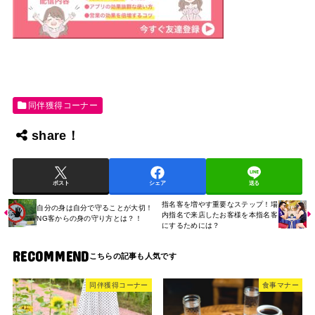
同伴獲得コーナー
share！
ポスト
シェア
送る
指名客を増やす重要なステップ！場
自分の身は自分で守ることが大切！
内指名で来店したお客様を本指名客
NG客からの身の守り方とは？！
にするためには？
RECOMMEND
同伴獲得コーナー
食事マナー