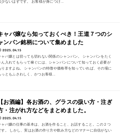
は少ないはずです。 お客様が身につけ...
キャバ嬢なら知っておくべき！王道７つのシ
ャンパン銘柄について集めました
2025.04.15
キャバ嬢とは切っても切れない関係のシャンパン。 シャンパンをたく
さん入れてもらって稼ぐには、シャンパンについて知っておく必要が
ありますよね。 シャンパンの特徴や価格帯を知っていれば、その場に
もっともふさわしく、かつお客様...
【お酒編】各お酒の、グラスの扱い方・注ぎ
方・注がれ方などをまとめました。
2025.04.15
キャバ嬢の仕事の基本は、お酒を作ること、お話すること。この２つ
です。 しかし、実はお酒の作り方や飲み方などのマナーに自信がない