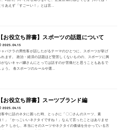
とりあえず「すごーい！」とは言...
【お役立ち辞書】スポーツの話題について
2025.04.15
キャバクラの男性客が話したがるテーマのひとつに、スポーツが挙げ
られます。 政治・経済の話題ほど堅苦しくないものの、スポーツに興
味がないキャバ嬢さんにとっては話すのが苦痛だと思うこともあるで
しょう。 各スポーツのルールや選...
【お役立ち辞書】スーツブランド編
2025.04.15
接客中に話のネタに困った時、とっさに「〇〇さんのスーツ、素
敵！」「かっこいいネクタイですね！」なんて言ったことはありませ
んか？ しかし、本当にそのスーツやネクタイの価値を分かっている方