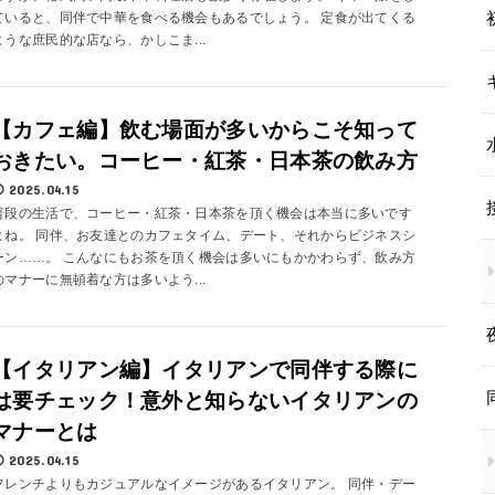
ていると、同伴で中華を食べる機会もあるでしょう。 定食が出てくる
ような庶民的な店なら、かしこま...
【カフェ編】飲む場面が多いからこそ知って
おきたい。コーヒー・紅茶・日本茶の飲み方
2025.04.15
普段の生活で、コーヒー・紅茶・日本茶を頂く機会は本当に多いです
よね。 同伴、お友達とのカフェタイム、デート、それからビジネスシ
ーン……。 こんなにもお茶を頂く機会は多いにもかかわらず、飲み方
のマナーに無頓着な方は多いよう...
【イタリアン編】イタリアンで同伴する際に
は要チェック！意外と知らないイタリアンの
マナーとは
2025.04.15
フレンチよりもカジュアルなイメージがあるイタリアン。 同伴・デー