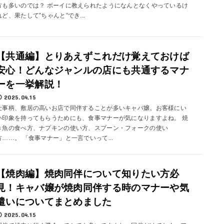
方も多いのでは？ ボーイに教えられたようになんとなくやっているけ
れど、果たして‟ちゃんと”でき...
【共通編】とりあえずこれだけ覚えておけば
安心！どんなジャンルの店にも共通するマナ
ーを一挙解説！
2025.04.15
仕事柄、敷居の高いお店で同伴することが多いキャバ嬢。お客様にい
い印象を持ってもらうためにも、食事マナーが気になりますよね。 焼
き魚の食べ方、ナプキンの使い方、スプーン・フォークの使い
方……。 「食事マナー」と一言でいって...
【焼肉編】焼肉同伴について知りたい方必
見！キャバ嬢が焼肉同伴する時のマナーや気
遣いについてまとめました
2025.04.15