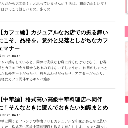
本人だから大丈夫！」と思っていませんか？ 実は、和食の正しいマナ
ーはけっこう難しいもの。多くの...
【カフェ編】カジュアルなお店での振る舞い
にこそ、品格を。意外と見落としがちなカフ
ェマナー
2025.04.15
キャバ嬢をしていると、同伴で高級なお店に行くだけではなく、お客
様とカフェで会う機会もあるのではないでしょうか。 休日のちょっと
した店外デートだったり、待ち合わせだったり、アフターだったり。
気軽にカフェ同伴するキャバ嬢さ...
【中華編】格式高い高級中華料理店へ同伴
に！そんなときに読んでおきたい知識まとめ
2025.04.15
中華と聞くとフレンチや和食よりもカジュアルな印象があるかと思い
ますが、格式高い高級中華料理店も数多く存在します。 キャバ嬢をし