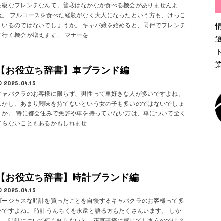
高級なフレンチなんて、普段はなかなか食べる機会がありませんよ
ね。 フルコースを食べた経験がなく大人になったという方も、けっこ
ういるのではないでしょうか。 キャバ嬢を始めると、同伴でフレンチ
に行く機会が増えます。 マナーを...
【お役立ち辞書】車ブランド編
2025.04.15
キャバクラのお客様に限らず、男性って車好きな人が多いですよね。
しかし、あまり興味を持てないという女の子も多いのではないでしょ
うか。 特に都会住みで免許や車を持っていない方は、車について全く
知らないこともあるかもしれませ...
【お役立ち辞書】時計ブランド編
2025.04.15
ゴージャスな時計を買ったことを自慢するキャバクラのお客様って多
いですよね。 時計うんちくを永遠と語る方もたくさんいます。 しか
し、時計について何も知らないと、正直苦痛に感じてしまうのでは？