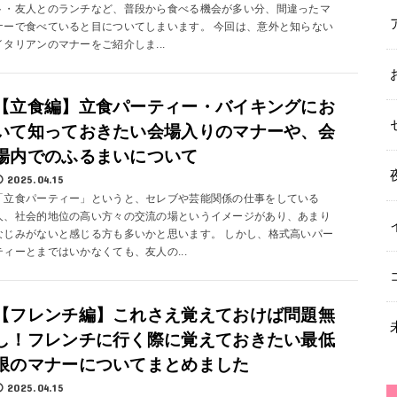
ト・友人とのランチなど、普段から食べる機会が多い分、間違ったマ
ナーで食べていると目についてしまいます。 今回は、意外と知らない
イタリアンのマナーをご紹介しま...
【立食編】立食パーティー・バイキングにお
いて知っておきたい会場入りのマナーや、会
場内でのふるまいについて
2025.04.15
「立食パーティー」というと、セレブや芸能関係の仕事をしている
人、社会的地位の高い方々の交流の場というイメージがあり、あまり
なじみがないと感じる方も多いかと思います。 しかし、格式高いパー
ティーとまではいかなくても、友人の...
【フレンチ編】これさえ覚えておけば問題無
し！フレンチに行く際に覚えておきたい最低
限のマナーについてまとめました
2025.04.15