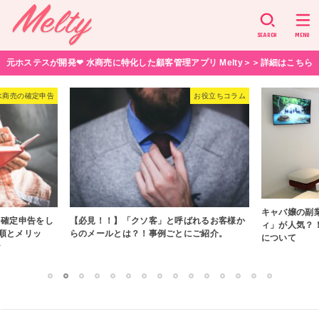
SEARCH
MENU
元ホステスが開発❤︎ 水商売に特化した顧客管理アプリ Melty＞＞詳細はこちら
水商売の確定申告
お役立ちコラム
キャバ嬢の副
そ確定申告をし
【必見！！】「クソ客」と呼ばれるお客様か
ィ」が人気？
手順とメリッ
らのメールとは？！事例ごとにご紹介。
について
☆
1
2
3
4
5
6
7
8
9
10
11
12
13
14
15