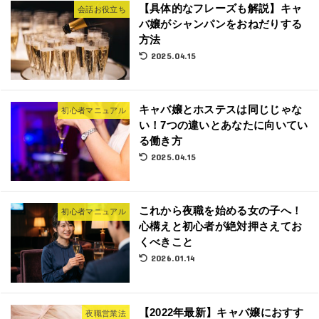
【具体的なフレーズも解説】キャ
会話お役立ち
バ嬢がシャンパンをおねだりする
方法
2025.04.15
キャバ嬢とホステスは同じじゃな
初心者マニュアル
い！7つの違いとあなたに向いてい
る働き方
2025.04.15
これから夜職を始める女の子へ！
初心者マニュアル
心構えと初心者が絶対押さえてお
くべきこと
2026.01.14
【2022年最新】キャバ嬢におすす
夜職営業法