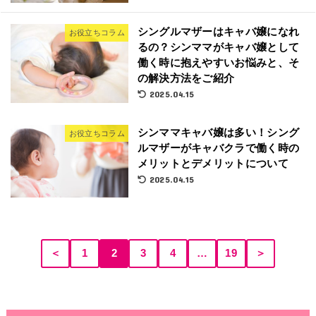
シングルマザーはキャバ嬢になれ
お役立ちコラム
るの？シンママがキャバ嬢として
働く時に抱えやすいお悩みと、そ
の解決方法をご紹介
2025.04.15
シンママキャバ嬢は多い！シング
お役立ちコラム
ルマザーがキャバクラで働く時の
メリットとデメリットについて
2025.04.15
＜
1
2
3
4
…
19
＞