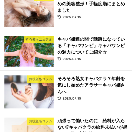
めの美容整形！手軽度順にまとめ
ました
2025.04.15
キャバ嬢達の間で話題になってい
初心者マニュアル
る「キャバワンピ」キャバワンピ
の魅力についてご紹介☆
2025.04.15
そろそろ熟女キャバクラ？年齢を
お役立ちコラム
気にし始めたアラサーキャバ嬢さ
んへ
2025.04.15
頑張って働いたのに、給料が入ら
お役立ちコラム
ない⁉︎キャバクラの給料未払いが起