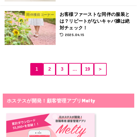
お客様ファーストな同伴の服装と
同伴獲得コーナー
は？リピートがないキャバ嬢は絶
対チェック！
2025.04.15
1
2
3
…
19
＞
ホステスが開発！顧客管理アプリMelty