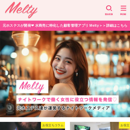
SEARCH
MENU
元ホステスが開発❤︎ 水商売に特化した顧客管理アプリ Melty＞＞詳細はこちら
お役立ちコラム
お役立ちコラム