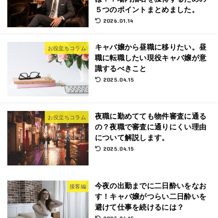
５つのポイントまとめました。
2026.01.14
キャバ嬢から昼職に移りたい。昼
お役立ちコラム
職に転職したい現役キャバ嬢が意
識するべきこと
2025.04.15
夜職に勤めてても物件審査に通る
お役立ちコラム
の？夜職で審査に通りにくい理由
について解説します。
2025.04.15
今夜の出勤までに二日酔いをなお
接客編
す！キャバ嬢がつらい二日酔いを
避けて仕事を続けるには？