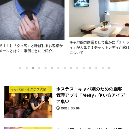
キャバ嬢の副業として密かに「チャットレデ
顧客管理で売
ばれるお客様か
ィ」が人気？！チャットレディが稼げる理由
バ嬢が顧客管
にご紹介。
について
リットをご紹
1
2
3
4
5
6
7
8
9
10
11
12
13
14
15
ホステス・キャバ嬢のための顧客
キャバ嬢・ホステスの顧客管理法
管理アプリ「Melty」使い方アイデ
ア集♡
2026.03.06