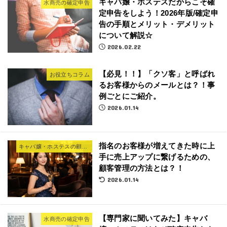
キャバ嬢・ホステスだからこそ確
水商売の確定申告
定申告をしよう！2026年版/確定申
告の手順とメリット・デメリット
について解説☆
2026.02.22
【必見！！】「クソ客」と呼ばれ
お役立ちコラム
るお客様からのメールとは？！事
例ごとにご紹介。
2026.01.14
指名のお客様が増えてきた時に上
キャバ嬢・ホステスの顧客管理法
手に売上アップに繋げるための、
顧客管理の方法とは？！
2026.01.14
【専門家に聞いてみた】キャバ
水商売の確定申告