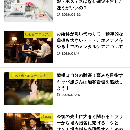
嬢・ホステスはなぜ確定申告した
ほうがいいの？
2026.02.22
お給料が高い代わりに、精神的な
初心者マニュアル
負担も大きい・・・。ホステスを
やる上でのメンタルケアについて
2026.01.14
情報は自分の財産！高みを目指す
キャバ嬢・ホステスの顧客管理法
キャバ嬢さんは顧客管理を継続し
よう！
2025.04.15
今後の売上に大きく関わる！フリ
接客編
ーから場内指名に繋げるコツと
は？！場内指名を獲得するための